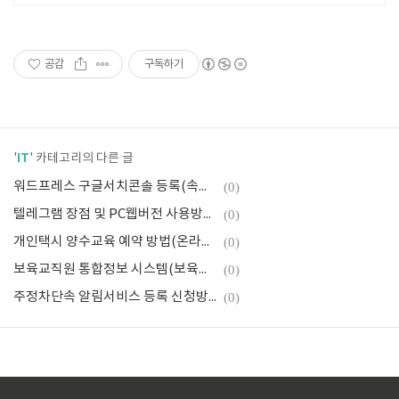
공감
구독하기
IT
'
' 카테고리의 다른 글
워드프레스 구글서치콘솔 등록(속성추가, 사이트맵 제출)
(0)
텔레그램 장점 및 PC웹버전 사용방법(vs 카카오톡)
(0)
개인택시 양수교육 예약 방법(온라인 인터넷 신청, 접수기간 및 비용)
(0)
보육교직원 통합정보 시스템(보육교사자격증 신청, 보수직무교육)
(0)
주정차단속 알림서비스 등록 신청방법(주차단속 문자메시지 발송, 휘슬)
(0)