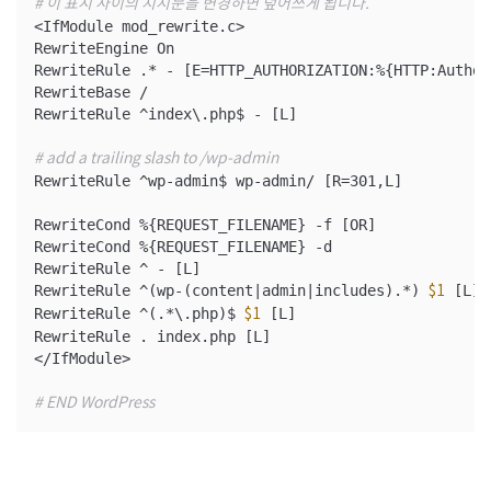
# 이 표시 사이의 지시문을 변경하면 덮어쓰게 됩니다.
<IfModule mod_rewrite.c>

RewriteEngine On

RewriteRule .* - [E=HTTP_AUTHORIZATION:%{HTTP:Author
RewriteBase /

RewriteRule ^index\.php$ - [L]

# add a trailing slash to /wp-admin
RewriteRule ^wp-admin$ wp-admin/ [R=301,L]

RewriteCond %{REQUEST_FILENAME} -f [OR]

RewriteCond %{REQUEST_FILENAME} -d

RewriteRule ^ - [L]

RewriteRule ^(wp-(content|admin|includes).*) 
 [L]

$1
RewriteRule ^(.*\.php)$ 
 [L]

$1
RewriteRule . index.php [L]

</IfModule>

# END WordPress